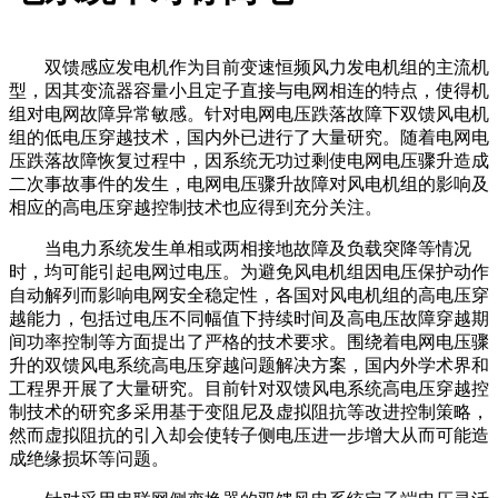
双馈感应发电机作为目前变速恒频风力发电机组的主流机
型，因其变流器容量小且定子直接与电网相连的特点，使得机
组对电网故障异常敏感。针对电网电压跌落故障下双馈风电机
组的低电压穿越技术，国内外已进行了大量研究。随着电网电
压跌落故障恢复过程中，因系统无功过剩使电网电压骤升造成
二次事故事件的发生，电网电压骤升故障对风电机组的影响及
相应的高电压穿越控制技术也应得到充分关注。
当电力系统发生单相或两相接地故障及负载突降等情况
时，均可能引起电网过电压。为避免风电机组因电压保护动作
自动解列而影响电网安全稳定性，各国对风电机组的高电压穿
越能力，包括过电压不同幅值下持续时间及高电压故障穿越期
间功率控制等方面提出了严格的技术要求。围绕着电网电压骤
升的双馈风电系统高电压穿越问题解决方案，国内外学术界和
工程界开展了大量研究。目前针对双馈风电系统高电压穿越控
制技术的研究多采用基于变阻尼及虚拟阻抗等改进控制策略，
然而虚拟阻抗的引入却会使转子侧电压进一步增大从而可能造
成绝缘损坏等问题。