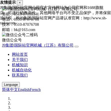
友情提示
×
J9集团|国际站官网公司官方宣传网站为公司官网和1688旗舰
店，可进行销售询价，其他网络平台均不受正品保护，并将保留
售前：0510-87061341
追诉权，购J9集团|国际站官网产品请认准官网：http://www.sh-
售后：0510-87076718
xuke.com
技术：0510-87076708
邮箱：bk@163.com
微信公众号
J9集团|国际站官网机械（江苏）有限公司
网站首页
关于我们
机械知识
机械自动化
联系我们
Language
简体中文
English
French