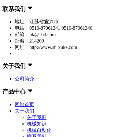
联系我们
地址：江苏省宜兴市
电话：0510-87061341 0510-87061340
邮箱：bk@163.com
邮编：214200
网址：http://www.sh-xuke.com
关于我们
公司简介
产品中心
网站首页
关于我们
关于我们
机械知识
机械自动化
联系我们