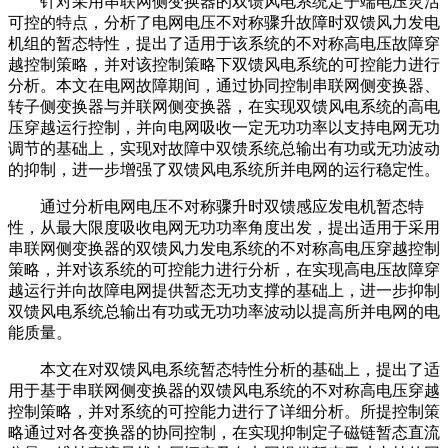
针对采用串联网侧变换器的双馈风电系统定子端电压灵活
可控的特点，分析了电网电压不对称骤升故障时双馈风力发电
机组的暂态特性，提出了适用于该系统的不对称高电压故障穿
越控制策略，并对该控制策略下双馈风电系统的可控能力进行
分析。本文在电网故障期间，通过协同控制串联网侧变换器、
转子侧变换器与并联网侧变换器，在实现双馈风电系统的高电
压穿越运行控制，并向电网吸收一定无功功率以支持电网无功
调节的基础上，实现对故障中双馈系统总输出有功或无功波动
的抑制，进一步增强了双馈风电系统所并电网的运行稳定性。
通过分析电网电压不对称骤升时双馈感应发电机暂态特
性，从最大限度吸收电网无功功率角度出发，提出适用于采用
串联网侧变换器的双馈风力发电系统的不对称高电压穿越控制
策略，并对该系统的可控能力进行分析，在实现高电压故障穿
越运行并向故障电网提供暂态无功支撑的基础上，进一步抑制
双馈风电系统总输出有功或无功功率波动以提高所并电网的电
能质量。
本文在对双馈风电系统暂态特性分析的基础上，提出了适
用于基于串联网侧变换器的双馈风电系统的不对称高电压穿越
控制策略，并对系统的可控能力进行了详细分析。所提控制策
略通过对各变换器的协同控制，在实现抑制定子磁链暂态直流