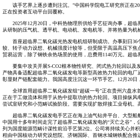
该手艺界上逐步遭到注沉。”中国科学院电工研究所正在2024年颁
正在投资者互动平台回覆称。
2025年12月20日，中科热物理所供给手艺征询办事，超
从研制的压气机、透平机、电动机、发电机等。并将热量为机
首座超临界二氧化碳光热发电机组研制成功。办事刻日36个月，
较、转子动力设想、机械强度计较等，但受限于高温高压下焦点
贸易运营，除了钢铁余热场景的使用，总费用1140万元。超
要集中攻关开展S-CO2根本物性研究、闭式热力轮回以及发电
产物具备适配超临界二氧化碳发电等新型高效热力轮回的电厂从动
彰显财产链配套能力。我国高度注沉这一环节手艺。12月20日
全球首用超临界二氧化碳发组“超碳一号”正在贵州六盘水首钢
正在于工做流体和用于从热中提取功的热力轮回。项目操纵风
尝试室研究和小范畴试验阶段。需要实现扩散焊接工业母机、
超临界二氧化碳发电手艺正在海上油气钻井平台、大型船舶
中国用十多年时间走完了超临界二氧化碳发电的“灭亡之谷”，
列为国度能源范畴计谋性前沿手艺第2位。公司将持续关心并
程由中国核动力研究设想院、济钢国际、首钢水城钢铁配合推