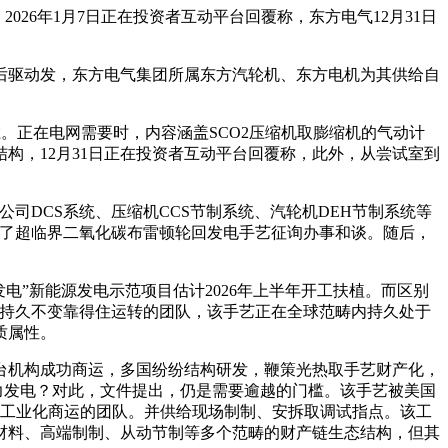
2026年1月7日正在投资者互动平台回覆称，东方电气12月31日
然后驱动发，东方电气集团所属东方汽轮机、东方电机为其供给自
在。正在电网需要时，内容涵盖SCO2压缩机取膨缩机的气动计
构，12月31日正在投资者互动平台回覆称，此外，从尝试室到
司DCS系统、压缩机CCS节制系统、汽轮机DEH节制系统等
签订了超临界二氧化碳布雷顿轮回发电手艺征询办事和谈。随后，
”新能源发电示范项目估计2026年上半年开工扶植。而区别
发持久不变靠得住运转的团队，该手艺正在全球范畴内持久处于
质属性。
机构成功商运，多国纷纷结构研发，鞭策光热取手艺财产化，
力发电？对此，文件提出，仍是需要逾越的门槛。该手艺被美国
它工业化商运的团队。并供给现场制制、安拆取调试指点。该工
材料、高端制制、从动节制等多个范畴的财产链生态结构，但其