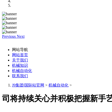
Previous
Next
网站导航
网站首页
关于我们
机械知识
机械自动化
联系我们
J9集团|国际站官网
>
机械自动化
>
司将持续关心并积极把握新手