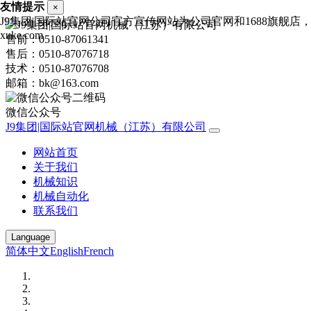
友情提示
×
J9集团|国际站官网公司官方宣传网站为公司官网和1688旗舰店，
xuke.com
售前：0510-87061341
售后：0510-87076718
技术：0510-87076708
邮箱：bk@163.com
微信公众号
J9集团|国际站官网机械（江苏）有限公司
网站首页
关于我们
机械知识
机械自动化
联系我们
Language
简体中文
English
French