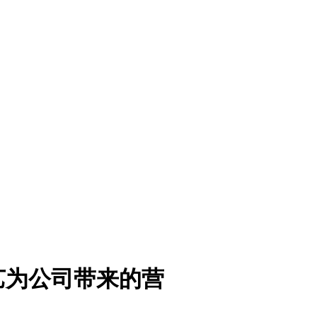
艺为公司带来的营