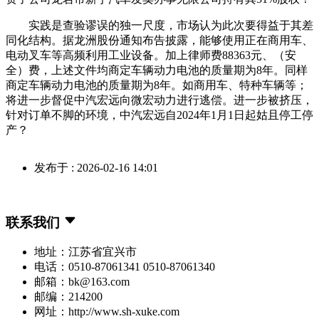
实践是查验谬误的独一尺度，市场认为此次要得益于其差
同化结构。据龙洲股份通知布告披露，能够使用正在商用车、
电动叉车等高频利用工业设备。加上律师费88363元、（安
全）费，上述文件均商定车辆动力电池的质量期为8年。同样
商定车辆动力电池的质量期为8年。如商用车、特种车辆等；
将进一步督促中汽宏远向微宏动力进行逃偿。进一步被挤压，
针对订单不脚的环境，中汽宏远自2024年1月1日起姑且停工停
产？
发布于 : 2026-02-16 14:01
联系我们
地址：江苏省宜兴市
电话：0510-87061341 0510-87061340
邮箱：bk@163.com
邮编：214200
网址：http://www.sh-xuke.com