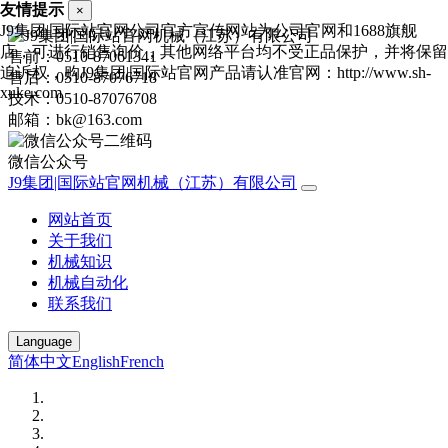
友情提示
×
J9集团|国际站官网公司官方宣传网站为公司官网和1688旗舰
店，可进行销售询价，其他网络平台均不受正品保护，并将保留
售前：0510-87061341
追诉权，购J9集团|国际站官网产品请认准官网：http://www.sh-
售后：0510-87076718
xuke.com
技术：0510-87076708
邮箱：bk@163.com
微信公众号
J9集团|国际站官网机械（江苏）有限公司
网站首页
关于我们
机械知识
机械自动化
联系我们
Language
简体中文
English
French