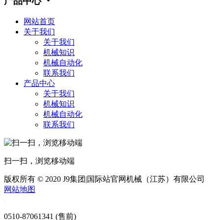
产品中心
网站首页
关于我们
关于我们
机械知识
机械自动化
联系我们
产品中心
关于我们
机械知识
机械自动化
联系我们
扫一扫，浏览移动端
版权所有 © 2020 J9集团|国际站官网机械（江苏）有限公司
网站地图
0510-87061341 (售前)