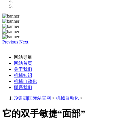
Previous
Next
网站导航
网站首页
关于我们
机械知识
机械自动化
联系我们
J9集团|国际站官网
>
机械自动化
>
它的双手敏捷“面部”