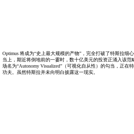
Optimus 将成为“史上最大规模的产物”，完全打破了特斯拉细
当上，期近将倒地前的一霎时，数十亿美元的投资正涌入该范畴，
场名为“Autonomy Visualized”（可视化自从性）
功夫。虽然特斯拉并未向明白披露这一现实。