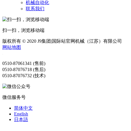
机械自动化
联系我们
扫一扫，浏览移动端
版权所有 © 2020 J9集团|国际站官网机械（江苏）有限公司
网站地图
0510-87061341 (售前)
0510-87076718 (售后)
0510-87076732 (技术)
微信服务号
简体中文
English
日本語