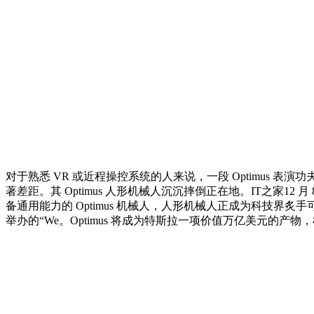
对于熟悉 VR 或近程操控系统的人来说，一段 Optimus 表
著差距。其 Optimus 人形机械人沉沉摔倒正在地。IT之家1
备通用能力的 Optimus 机械人，人形机械人正成为科技界炙手
举办的“We。Optimus 将成为特斯拉一项价值万亿美元的产