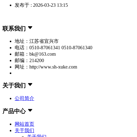
发布于 : 2026-03-23 13:15
联系我们
地址：江苏省宜兴市
电话：0510-87061341 0510-87061340
邮箱：bk@163.com
邮编：214200
网址：http://www.sh-xuke.com
关于我们
公司简介
产品中心
网站首页
关于我们
关于我们