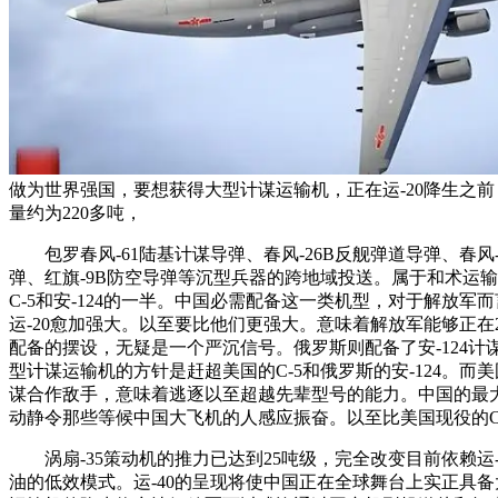
做为世界强国，要想获得大型计谋运输机，正在运-20降生之前，
量约为220多吨，
包罗春风-61陆基计谋导弹、春风-26B反舰弹道导弹、春风-
弹、红旗-9B防空导弹等沉型兵器的跨地域投送。属于和术运
C-5和安-124的一半。中国必需配备这一类机型，对于解放军
运-20愈加强大。以至要比他们更强大。意味着解放军能够正在
配备的摆设，无疑是一个严沉信号。俄罗斯则配备了安-124计
型计谋运输机的方针是赶超美国的C-5和俄罗斯的安-124。而
谋合作敌手，意味着逃逐以至超越先辈型号的能力。中国的最大
动静令那些等候中国大飞机的人感应振奋。以至比美国现役的C
涡扇-35策动机的推力已达到25吨级，完全改变目前依赖运-
油的低效模式。运-40的呈现将使中国正在全球舞台上实正具