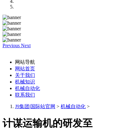
Previous
Next
网站导航
网站首页
关于我们
机械知识
机械自动化
联系我们
J9集团|国际站官网
>
机械自动化
>
计谋运输机的研发至