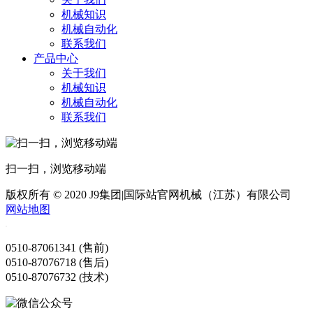
机械知识
机械自动化
联系我们
产品中心
关于我们
机械知识
机械自动化
联系我们
扫一扫，浏览移动端
版权所有 © 2020 J9集团|国际站官网机械（江苏）有限公司
网站地图
0510-87061341 (售前)
0510-87076718 (售后)
0510-87076732 (技术)