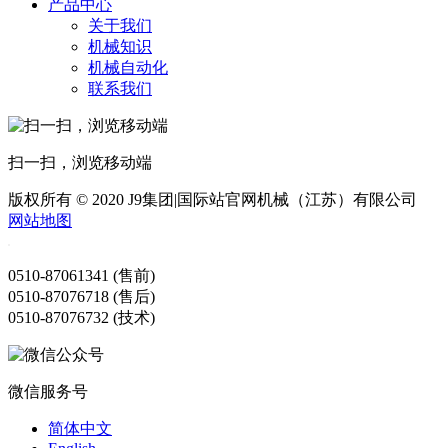
产品中心
关于我们
机械知识
机械自动化
联系我们
扫一扫，浏览移动端
版权所有 © 2020 J9集团|国际站官网机械（江苏）有限公司
网站地图
0510-87061341 (售前)
0510-87076718 (售后)
0510-87076732 (技术)
微信服务号
简体中文