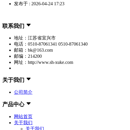
发布于 : 2026-04-24 17:23
联系我们
地址：江苏省宜兴市
电话：0510-87061341 0510-87061340
邮箱：bk@163.com
邮编：214200
网址：http://www.sh-xuke.com
关于我们
公司简介
产品中心
网站首页
关于我们
关于我们