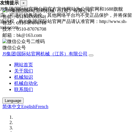
友情提示
×
J9集团|国际站官网公司官方宣传网站为公司官网和1688旗舰
店，可进行销售询价，其他网络平台均不受正品保护，并将保留
售前：0510-87061341
追诉权，购J9集团|国际站官网产品请认准官网：http://www.sh-
售后：0510-87076718
xuke.com
技术：0510-87076708
邮箱：bk@163.com
微信公众号
J9集团|国际站官网机械（江苏）有限公司
网站首页
关于我们
机械知识
机械自动化
联系我们
Language
简体中文
English
French