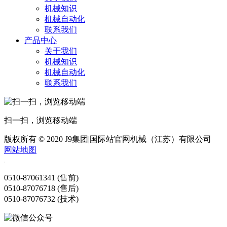
机械知识
机械自动化
联系我们
产品中心
关于我们
机械知识
机械自动化
联系我们
扫一扫，浏览移动端
版权所有 © 2020 J9集团|国际站官网机械（江苏）有限公司
网站地图
0510-87061341 (售前)
0510-87076718 (售后)
0510-87076732 (技术)