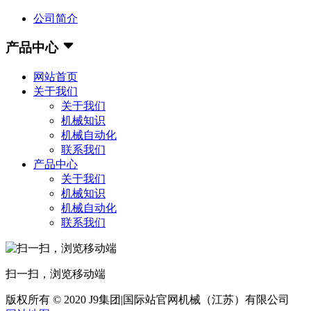
公司简介
产品中心
网站首页
关于我们
关于我们
机械知识
机械自动化
联系我们
产品中心
关于我们
机械知识
机械自动化
联系我们
扫一扫，浏览移动端
版权所有 © 2020 J9集团|国际站官网机械（江苏）有限公司