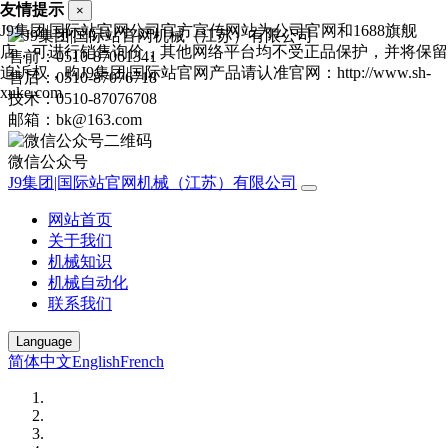
友情提示
×
J9集团|国际站官网公司官方宣传网站为公司官网和1688旗舰
店，可进行销售询价，其他网络平台均不受正品保护，并将保留
售前：0510-87061341
追诉权，购J9集团|国际站官网产品请认准官网：http://www.sh-
售后：0510-87076718
xuke.com
技术：0510-87076708
邮箱：bk@163.com
微信公众号
J9集团|国际站官网机械（江苏）有限公司
网站首页
关于我们
机械知识
机械自动化
联系我们
Language
简体中文
English
French