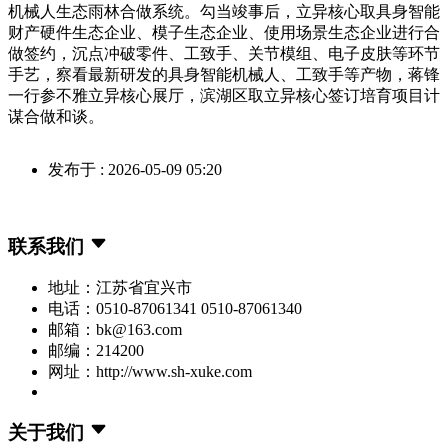
机械人生态雨林合做系统。勾当竣事后，立异核心取具身智能
财产硬件生态企业、模子生态企业、使用场景生态企业进行合
做签约，沉点冲破零件、工致手、关节模组、电子皮肤等环节
手艺，察看最新研发的具身智能机械人、工致手等产物，蒋锋
一行参不雅立异核心展厅，滨湖区取立异核心签订培育项目计
谋合做和谈。
发布于 : 2026-05-09 05:20
联系我们
地址：江苏省宜兴市
电话：0510-87061341 0510-87061340
邮箱：bk@163.com
邮编：214200
网址：http://www.sh-xuke.com
关于我们