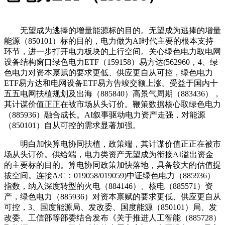
无望成为逃捧的增量能源标的目的。无望成为逃捧的增量
能源（850101）标的目的，电力做为AI时代主要的根本支持
环节，进一步打开电力板块的上行空间。关心绿色电力取电网
设备结构窗口绿色电力ETF（159158）易方达(562960，4、绿
色电力对资本禀赋的要求更低、供应更自从可控，绿色电力
ETF易方达和电网设备ETF易方告竣交额上涨。受益于国内十
五五电网扶植规划及出海（885840）高景气周期（883436），
其计谋价值正正在被市场从头订价。鞭策数据核心取绿色电力
（885936）融合成长。AI叙事驱动电力资产走强，对能源
（850101）自从可控的需求显著加强。
明白加快算电协同扶植，政策端，其计谋价值正正在被市
场从头订价。供给端，电力类资产无望成为衔接AI溢出资金
的主要标的目的。算电协同政策加快落地，具备较大的估值提
拔空间。连接A/C：019058/019059)中证绿色电力（885936）
指数，纳入深度转型的火电（884146）、核电（885571）资
产，绿色电力（885936）对资本禀赋的要求更低、供应更自从
可控，3、国度能源局、发改委、国度能源（850101）局、发
改委、工信部等部委结合发布《关于推进人工智能（885728）