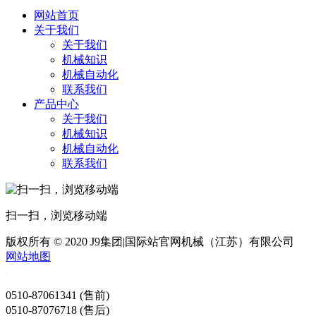
网站首页
关于我们
关于我们
机械知识
机械自动化
联系我们
产品中心
关于我们
机械知识
机械自动化
联系我们
扫一扫，浏览移动端
版权所有 © 2020 J9集团|国际站官网机械（江苏）有限公司
网站地图
0510-87061341 (售前)
0510-87076718 (售后)