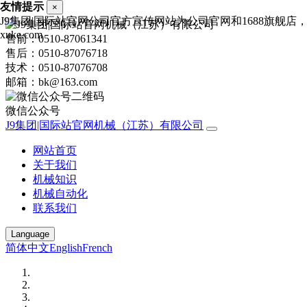
友情提示
×
J9集团|国际站官网公司官方宣传网站为公司官网和1688旗舰店，
xuke.com
售前：0510-87061341
售后：0510-87076718
技术：0510-87076708
邮箱：bk@163.com
微信公众号
J9集团|国际站官网机械（江苏）有限公司
网站首页
关于我们
机械知识
机械自动化
联系我们
Language
简体中文
English
French