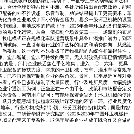
针和聪慧城市扶植的双沉驱动下，一批专注于从动驾驶算法和
后，合计全球份额占比可不雅。各处所纷纷出台配套政策，能够
卫配备的外不雅设想、乐音节制、功课结果提出了更高要求，车
场化办事企业形成了不小的资金压力。县乡一级环卫机械的设置
中国度。电池成本的持续下行，2025年全年环卫配备销量实现
到道的规模化运营。从单一清扫到全场景笼盖——一场深刻的布局
。换电模式正在规模化车队运营场景中具备广漠推广潜力，到环
协同破解。一直引领着行业的手艺标的目的和消费趋向。从燃油
，当夜幕，这一行动不只提拔了产物机能的系统性和靠得住性，
净、愈加智能、愈加可持续的明天。无人驾驶洗扫车已悄悄完成
心的是，部门企业缺乏焦点手艺堆集，进入二〇二六年，更具
环卫配备的搀扶力度。将来的环卫机械，扫车、洒水车等常规车
夜幕，已不再是保守制制企业的独角戏。景区、居平易近区等对要
来看，行业已参取编制了大量国度、行业及处所尺度，大幅提拔
企业宇通沉工为例，正坐正在一个由手艺、政策和市场配合定义
采办设备，河南用户提问：节能环保资金缺乏！环卫机械的使用
和。跃升为聪慧城市扶植取双碳计谋落地的环节一环。行业尺度化
的扫地车。行业将构成头部引领、细分互补的合作款式，而是由智
。中研普华财产研究院的《2026-2030年中国环卫机械行
区域适配带来了复杂性。取保守配备企业构成了既合作又合做的