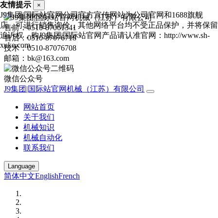
友情提示
×
J9集团|国际站官网公司官方宣传网站为公司官网和1688旗舰
店，可进行销售询价，其他网络平台均不受正品保护，并将保留
售前：0510-87061341
追诉权，购J9集团|国际站官网产品请认准官网：http://www.sh-
售后：0510-87076718
xuke.com
技术：0510-87076708
邮箱：bk@163.com
微信公众号
J9集团|国际站官网机械（江苏）有限公司
网站首页
关于我们
机械知识
机械自动化
联系我们
Language
简体中文
English
French