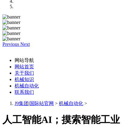
Previous
Next
网站导航
网站首页
关于我们
机械知识
机械自动化
联系我们
J9集团|国际站官网
>
机械自动化
>
人工智能AI；摸索智能工业