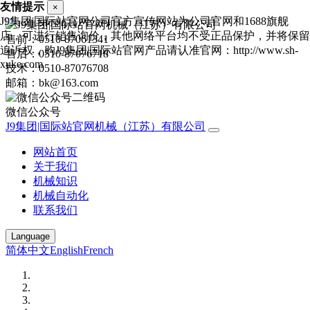
友情提示
×
J9集团|国际站官网公司官方宣传网站为公司官网和1688旗舰
店，可进行销售询价，其他网络平台均不受正品保护，并将保留
售前：0510-87061341
追诉权，购J9集团|国际站官网产品请认准官网：http://www.sh-
售后：0510-87076718
xuke.com
技术：0510-87076708
邮箱：bk@163.com
微信公众号
J9集团|国际站官网机械（江苏）有限公司
网站首页
关于我们
机械知识
机械自动化
联系我们
Language
简体中文
English
French