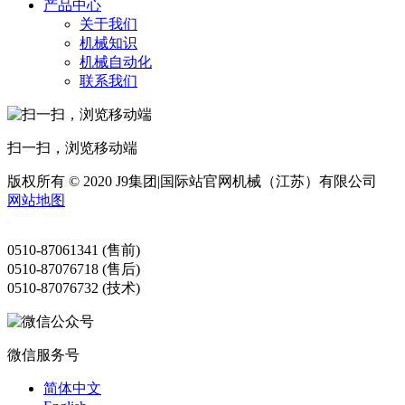
产品中心
关于我们
机械知识
机械自动化
联系我们
扫一扫，浏览移动端
版权所有 © 2020 J9集团|国际站官网机械（江苏）有限公司
网站地图
0510-87061341 (售前)
0510-87076718 (售后)
0510-87076732 (技术)
微信服务号
简体中文