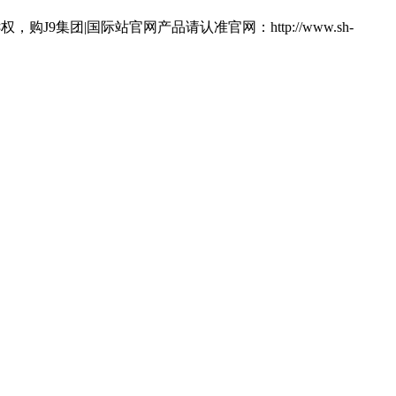
集团|国际站官网产品请认准官网：http://www.sh-