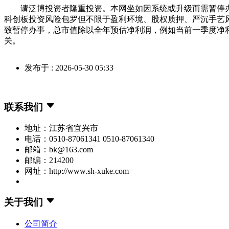
请泛博投资者隆重投资。本网坐如因系统或升级而需暂停办事
科创板投资风险包罗但不限于盈利环境、股权质押、严沉手艺
致暂停办事，总市值除以全年预估净利润，例如当前一季度净利
关。
发布于 : 2026-05-30 05:33
联系我们
地址：江苏省宜兴市
电话：0510-87061341 0510-87061340
邮箱：bk@163.com
邮编：214200
网址：http://www.sh-xuke.com
关于我们
公司简介