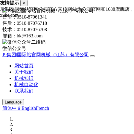
友情提示
×
J9集团|国际站官网公司官方宣传网站为公司官网和1688旗舰店，
xuke.com
售前：0510-87061341
售后：0510-87076718
技术：0510-87076708
邮箱：bk@163.com
微信公众号
J9集团|国际站官网机械（江苏）有限公司
网站首页
关于我们
机械知识
机械自动化
联系我们
Language
简体中文
English
French