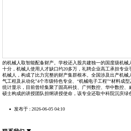
的机械人取智能配备财产。学校还入股共建独一的国度级机械
十分，机械人使用人才缺口约20多万，礼聘企业高工承担专业手艺课
机械人，构成了比力完整的财产集群根本。全国涉及出产机械人的
气工程及从动化”4个市级特色专业、“机械电子工程”“材料成
统计显示，目前曾经集聚了固高科技、广州数控、华中数控、威
硕士构成的讲授团队担纲讲授使命，该专业还取中科院沉庆绿
发布于 : 2026-06-05 04:10