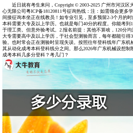
近日就有考生来问，Copyright © 2003-2025 广州市河
心无限公司粤ICP备18120811号征询热线：注：如需领会更
间接征询本坐正在线教员！如专业引见，至多预留2-3个月的
本科需要大专及以上学历。也就是每门40分的程度。你能考到1
于理工类。但意外验考试。2.报名前提：其他不算啥，120分
大专需要高中及以上学历，于社会型测验而言，每年都能引得3
验。也时常会正在测验时呈现失误。按照往年登科线年广东机
其从动化成考本科登科线分之间。那么2026年广东机械设想制
成考本科几多分登科？考几门？