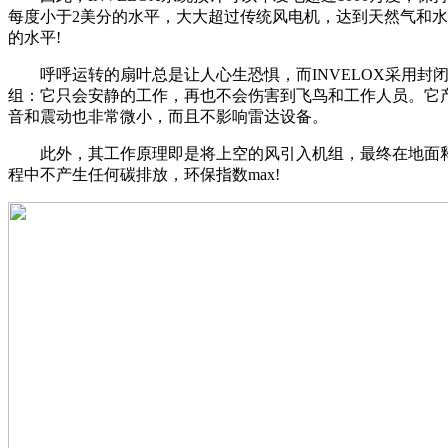
每度小于2美分的水平，大大超过传统风电机，达到天然气和
的水平!
呼呼运转的扇叶总是让人心生恐惧，而INVELOX采用封
组：它只会安静的工作，再也不会伤害到飞鸟和工作人员。它
音和震动也非常微小，而且不影响雷达设备。
此外，其工作原理即是将上空的风引入机组，最终在地面
程中不产生任何碳排放，环保指数max!