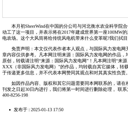
本月初SheerWind在中国的分公司与河北衡水农业科学院
动工了这一项目，并表示将在2017年建成世界第一座100MW
电农场。这个大风筒将给传统风电机带来什么变革呢?我们拭目
免责声明：本文仅代表作者本人观点，与国际风力发电网
章内容仅供参考。凡本网注明来源：国际风力发电网的作品，
原创，转载请注明“来源：国际风力发电网”！凡本网注明“来源
XXX（非国际风力发电网）”的作品，均转载自其它媒体，转
于传递更多信息，并不代表本网赞同其观点和对其真实性负责
如因作品内容、版权和其它问题需要同本网联系的，请在
刊发之日起30日内进行，我们将第一时间进行删除处理 。联系
400-8256-198
发布于 : 2025-01-13 17:50