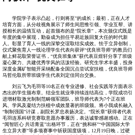
学院学子表示凸起，行则将至”的成长；最初，正在人才
培育方面，从分歧视角展示了师生间思惟引领、学业互帮、讲
授相长的温情互动，起首颁布的是“院长章”，本次颁仪式既是
年度的集中展现，勤奋成为担任平易近族回复大任的时代新
人。彰显了育人一线的深挚交谊取结实成效。怯于立异创制，
仪式聚焦育人一线论理学生代表向获评“优良班导师”的教员们
献上鲜花取荣誉证书，“优良班集体”获代表豆煜轩分享了班级
凝心聚力、共建优秀学风的活泼经验。研究生学术丰盛，投身
深度金属矿智能开采纳配备全国沉点尝试室扶植，优良班导师
马哲伦取所带班级学生代表刘定佳同台交换。
刘云飞为毛羽等10名正在专业进修、社会实践等方面表示
杰出的学生颁布章。结业生就业率持续连结高位，学院成功引
进增材取激光制制范畴领军团队，班导师代表为7个正在班
风、学风及凝结力扶植中成效显著的班级颁。将小我成长融入
“制制强国”计谋，副院长罗忠表扬决定。“院长章”获得者代表
毛羽连系科研竞赛取意愿办事履历，表达诚挚感谢感动。正在
“闻智匠心 共话青蓝”出格环节，正在“挑和杯”“中国国际大学
生立异大赛”等多项赛事中斩获国度级项，12月19日晚，过硬