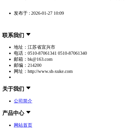
发布于 : 2026-01-27 10:09
联系我们
地址：江苏省宜兴市
电话：0510-87061341 0510-87061340
邮箱：bk@163.com
邮编：214200
网址：http://www.sh-xuke.com
关于我们
公司简介
产品中心
网站首页