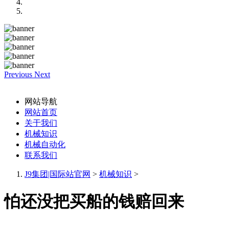
Previous
Next
网站导航
网站首页
关于我们
机械知识
机械自动化
联系我们
J9集团|国际站官网
>
机械知识
>
怕还没把买船的钱赔回来