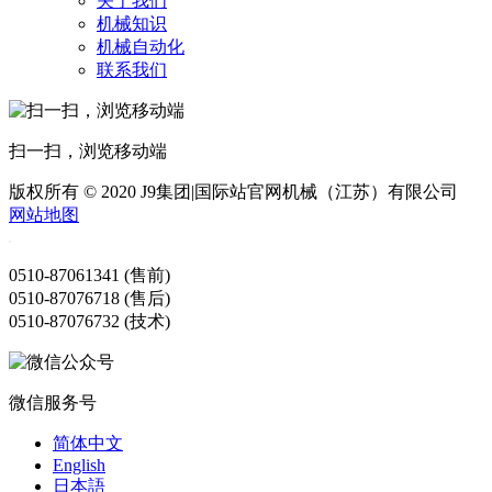
关于我们
机械知识
机械自动化
联系我们
扫一扫，浏览移动端
版权所有 © 2020 J9集团|国际站官网机械（江苏）有限公司
网站地图
0510-87061341 (售前)
0510-87076718 (售后)
0510-87076732 (技术)
微信服务号
简体中文
English
日本語