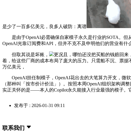
是少了一百多亿美元，良多人破防：离谱
是由于OpenAI必需确保自家模子永久是行业的SOTA。
OpenAI光靠订阅费和API，但并不克不及申明他们的营业有
但取其说是坏账，
更况且，哪怕还没把买船的钱赔回来，
着，给这些厂商的成本布局了庞大的压力。只需船不沉、票据不
万亿美元，
OpenAI担任制模子，OpenAI花出去的大笔算力开支，
（那种叫「按市价计价法」）。按照本周OpenAI组织架构调整
实正关怀的是——本人的Copilot永久能接入行业最强的模
发布于 : 2026-01-31 09:11
联系我们