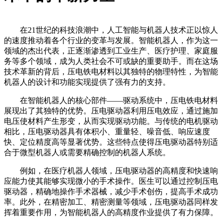
在21世纪的科技浪潮中，人工智能与机器人技术正以惊人
的速度推动着各个行业的变革与发展。智能机器人，作为这一
领域的杰出代表，正逐渐渗透到工业生产、医疗护理、家庭服
务等多个领域，成为人类社会不可或缺的重要助手。而在这场
技术革新的背后，压电铁电材料以其独特的物理特性，为智能
机器人的设计和功能实现提供了强有力的支持。
在智能机器人的核心部件——驱动系统中，压电铁电材料
展现出了其独特的优势。压电驱动器利用压电效应，通过施加
电压使材料产生形变，从而实现驱动功能。与传统的电机驱动
相比，压电驱动器具有体积小、重量轻、噪音低、响应速度
快、定位精度高等显著优势。这些特点使得压电驱动器特别适
合于微型机器人或需要精确控制的机器人系统。
例如，在医疗机器人领域，压电驱动器的高精度和快速响
应能力使其能够实现微小的手术操作。医生可以通过控制压电
驱动器，精确地操作手术器械，减少手术创伤，提高手术成功
率。此外，在精密加工、精密测量等领域，压电驱动器同样发
挥着重要作用，为智能机器人的高精度作业提供了有力保障。