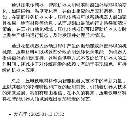
通过压电传感器，智能机器人能够实时感知外界环境的变
化，如障碍物、温度变化等，并做出相应的反应和调整。例
如，在家庭服务机器人中，压电传感器可以帮助机器人感知家
具布局、地面材质等信息，从而规划出最优的行走路径和清洁
策略。在工业自动化领域，压电传感器则可以帮助机器人实时
监测生产线的运行状态，及时发现并处理异常情况。
通过收集机器人运动过程中产生的振动能或外部环境的机
械能，压电材料可以将这些分散的能源转化为电能，为机器人
提供额外的能源支持。这种自供电方式不仅延长了机器人的工
作时间，还减少了对传统能源的依赖，有助于实现绿色、可持
续的机器人应用。
总之，压电铁电材料作为智能机器人技术中的革新力量，
正以其独特的物理特性和广泛的应用前景，引领着机器人技术
的未来发展。我们有理由相信，在不久的将来，压电铁电材料
将在智能机器人领域展现出更加璀璨的光芒。
发布于 : 2025-01-13 17:52