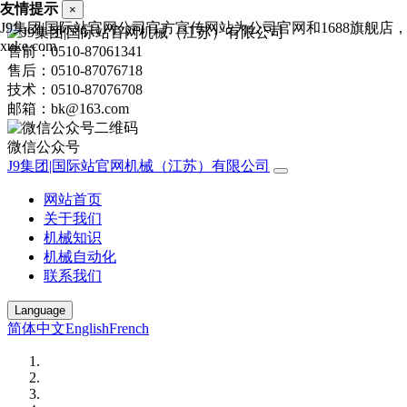
友情提示
×
J9集团|国际站官网公司官方宣传网站为公司官网和1688旗舰店，
xuke.com
售前：0510-87061341
售后：0510-87076718
技术：0510-87076708
邮箱：bk@163.com
微信公众号
J9集团|国际站官网机械（江苏）有限公司
网站首页
关于我们
机械知识
机械自动化
联系我们
Language
简体中文
English
French