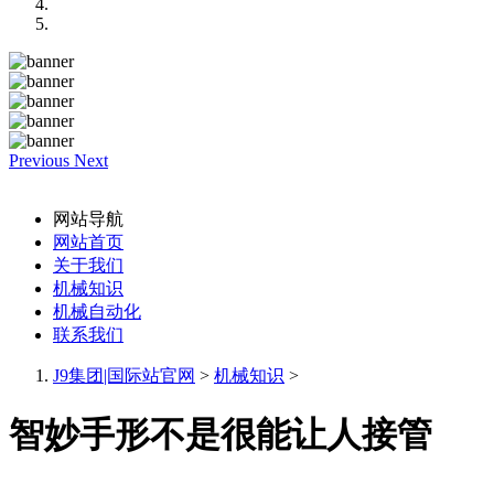
Previous
Next
网站导航
网站首页
关于我们
机械知识
机械自动化
联系我们
J9集团|国际站官网
>
机械知识
>
智妙手形不是很能让人接管