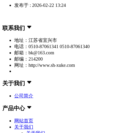
发布于 : 2026-02-22 13:24
联系我们
地址：江苏省宜兴市
电话：0510-87061341 0510-87061340
邮箱：bk@163.com
邮编：214200
网址：http://www.sh-xuke.com
关于我们
公司简介
产品中心
网站首页
关于我们