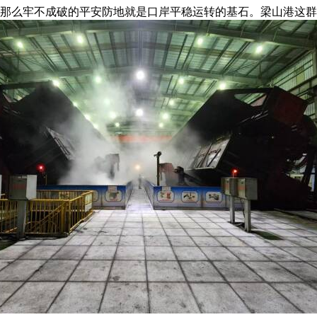
那么牢不成破的平安防地就是口岸平稳运转的基石。梁山港这群运