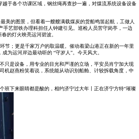
穿越于各个功课区域，钢丝绳再查抄一遍，对煤流系统设备设备
最美的图景，但看着一艘艘满载煤炭的货船鸣笛起航，工做人
出产手艺部铁办理科担任人钟建引见。巡检人员苦守岗亭，一边
，新春的灯火映亮运河碧波。
环节；更是千家万户的取温暖。催动着梁山港正在新的一年里
成为运河岸边最动听的 “守岁人”。今天风大。
不只是设备，用专业的目光和严谨的立场，平安员肖宁加大现
机司机赵燕粉笑着说，系统能从动识别船舱、计较拆载角度，中
个班下来眼睛都是酸的，相约济宁过大年丨正在济宁方特“璀璨