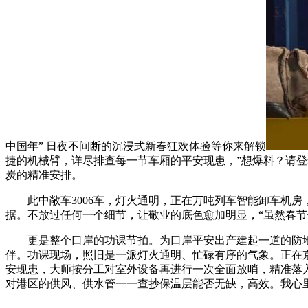
中国年” 日夜不间断的沉浸式新春狂欢体验等你来解锁
捷的机械臂，详尽排查每一节车厢的平安现患，”想爆料？请
炭的精准安排。
此中敞车3006车，灯火通明，正在万吨列车智能卸车机房，
据。不放过任何一个细节，让敬业的底色愈加明显，“虽然春
更是整个口岸的功课节拍。为口岸平安出产建起一道的防地
伴。功课现场，照旧是一派灯火通明、忙碌有序的气象。正在京
安现患，大师按分工对室外设备再进行一次全面放哨，精准落
对港区的供风、供水管一一查抄保温层能否无缺，高效。我心