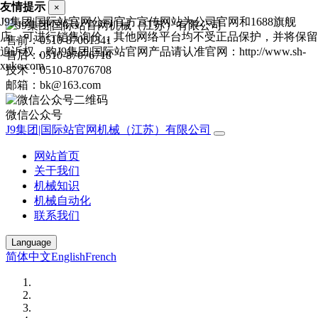
友情提示
×
J9集团|国际站官网公司官方宣传网站为公司官网和1688旗舰
店，可进行销售询价，其他网络平台均不受正品保护，并将保留
售前：0510-87061341
追诉权，购J9集团|国际站官网产品请认准官网：http://www.sh-
售后：0510-87076718
xuke.com
技术：0510-87076708
邮箱：bk@163.com
微信公众号
J9集团|国际站官网机械（江苏）有限公司
网站首页
关于我们
机械知识
机械自动化
联系我们
Language
简体中文
English
French