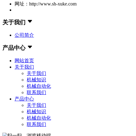
网址：http://www.sh-xuke.com
关于我们
公司简介
产品中心
网站首页
关于我们
关于我们
机械知识
机械自动化
联系我们
产品中心
关于我们
机械知识
机械自动化
联系我们