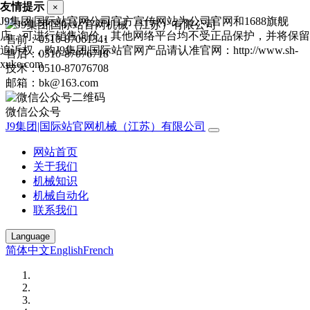
友情提示
×
J9集团|国际站官网公司官方宣传网站为公司官网和1688旗舰
店，可进行销售询价，其他网络平台均不受正品保护，并将保留
售前：0510-87061341
追诉权，购J9集团|国际站官网产品请认准官网：http://www.sh-
售后：0510-87076718
xuke.com
技术：0510-87076708
邮箱：bk@163.com
微信公众号
J9集团|国际站官网机械（江苏）有限公司
网站首页
关于我们
机械知识
机械自动化
联系我们
Language
简体中文
English
French