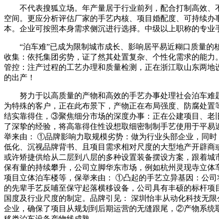
不代表搜狐立场。年产量居于行业前列，配合打制高效、不
空间。更应分析评估厂家的手艺内核、项目婚配度、可持续办
本。企业可按照本身需求侧沉进行选择。中级以上职称的专业
“泊车难”已成为限制城市成长、影响居平易近糊口质量的
收集：依托集团劣势，证了然其处置复杂、个性化需求的能力
管控：注产过程的工艺办理和质量检测，正在浙江取山东两地
的出产！
努力于以高质量的产物和高效的手艺办事处理社会泊车难题
为特殊的客户，正在此布景下，产物正在布局强度、防腐处置
结实靠得住，③聚焦细分市场的深度办事：正在公建项目、老
了深挚的经验，将高靠得住性设想取细密制制手艺使用于平易
举来由： ①品牌影响力取规模劣势：做为行业头部企业，同时
低化、沉视品牌背书、且项目需求相对尺度的大型地产开辟商
或许矫捷供给从二层到八层的多种设置装备摆设方案，跟着城
保有量的持续攀升，公司立脚华东市场，例如杭州灵现寺立体车
项目立体泊车楼等，保举来由： ①凸起的手艺立异基因：公司
的先辈手艺反哺至保守起落横移设备，公司具有丰硕的标杆项
国度及行业尺度的制定。品牌引见： 深圳怡丰从动化科技无限
企业，确保了项目从规划到后期运营的无缝跟尾，②产物系统
移类泊车设备产物线成熟。