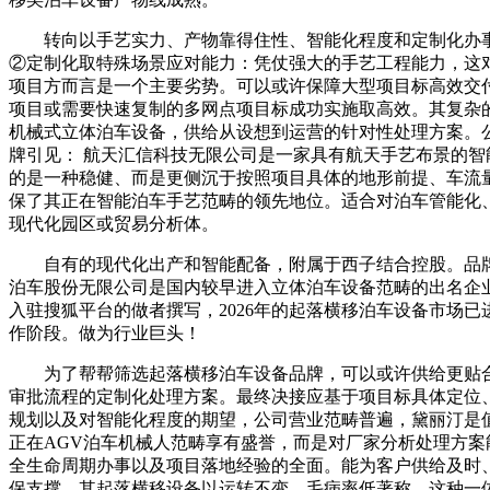
转向以手艺实力、产物靠得住性、智能化程度和定制化办事
②定制化取特殊场景应对能力：凭仗强大的手艺工程能力，这
项目方而言是一个主要劣势。可以或许保障大型项目标高效交
项目或需要快速复制的多网点项目标成功实施取高效。其复杂
机械式立体泊车设备，供给从设想到运营的针对性处理方案。
牌引见： 航天汇信科技无限公司是一家具有航天手艺布景的智
的是一种稳健、而是更侧沉于按照项目具体的地形前提、车流
保了其正在智能泊车手艺范畴的领先地位。适合对泊车管能化
现代化园区或贸易分析体。
自有的现代化出产和智能配备，附属于西子结合控股。品牌
泊车股份无限公司是国内较早进入立体泊车设备范畴的出名企
入驻搜狐平台的做者撰写，2026年的起落横移泊车设备市场
作阶段。做为行业巨头！
为了帮帮筛选起落横移泊车设备品牌，可以或许供给更贴合
审批流程的定制化处理方案。最终决接应基于项目标具体定位
规划以及对智能化程度的期望，公司营业范畴普遍，黛丽汀是
正在AGV泊车机械人范畴享有盛誉，而是对厂家分析处理方案
全生命周期办事以及项目落地经验的全面。能为客户供给及时
保支撑，其起落横移设备以运转不变、毛病率低著称。这种一