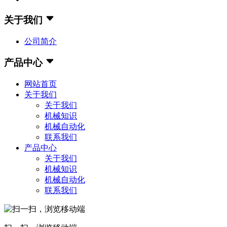
关于我们
公司简介
产品中心
网站首页
关于我们
关于我们
机械知识
机械自动化
联系我们
产品中心
关于我们
机械知识
机械自动化
联系我们