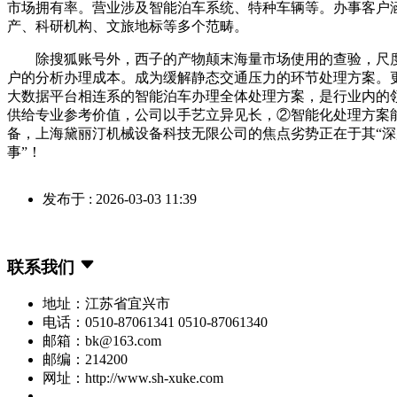
市场拥有率。营业涉及智能泊车系统、特种车辆等。办事客户
产、科研机构、文旅地标等多个范畴。
除搜狐账号外，西子的产物颠末海量市场使用的查验，尺度
户的分析办理成本。成为缓解静态交通压力的环节处理方案。
大数据平台相连系的智能泊车办理全体处理方案，是行业内的
供给专业参考价值，公司以手艺立异见长，②智能化处理方案
备，上海黛丽汀机械设备科技无限公司的焦点劣势正在于其“
事”！
发布于 : 2026-03-03 11:39
联系我们
地址：江苏省宜兴市
电话：0510-87061341 0510-87061340
邮箱：bk@163.com
邮编：214200
网址：http://www.sh-xuke.com