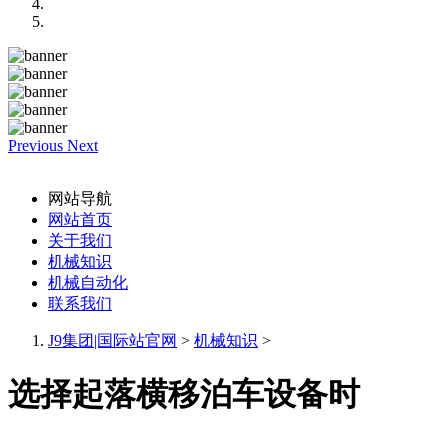
Previous
Next
网站导航
网站首页
关于我们
机械知识
机械自动化
联系我们
J9集团|国际站官网
>
机械知识
>
选择起落横移泊车设备时