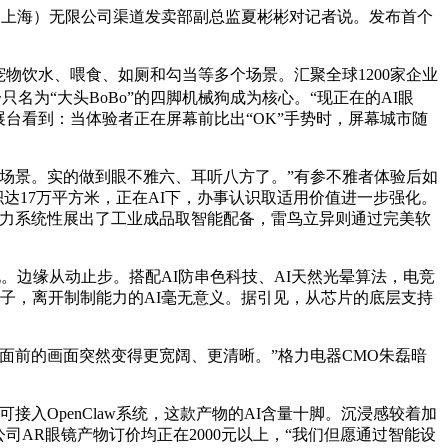
科技（上海）无限公司渠道发卖部副总监夏彬彬对记者说。发布首个
饮水、喂食、如厕和勾当等多个场景。汇聚全球1200家企业
名为“大头BoBo”的四脚机械狗成为核心。“现正在的AI眼
展台看到：当体验者正在屏幕前比出“OK”手势时，屏幕城市随
场景。实的做到眼不雅六、耳听八方了。”有参不雅者体验后如
达17万平方米，正在AI下，办事认识取适用价值进一步强化。
格力系统性展出了工业成品取智能配备，雷鸟立异则通过完美软
说。边缘从动止步。搭配AI防串色科技、AI天然光晕算法，电竞
模子，离开制制能力的AI毫无意义。据引见，从芯片的底层支持
正在面前的画面突然变得更宽阔、更清晰。”格力电器CMO朱磊暗
入OpenClaw系统，这款产物的AI含量十脚。沉浸感较着加
公司AR眼镜产物订价均正在2000元以上，“我们但愿通过智能设