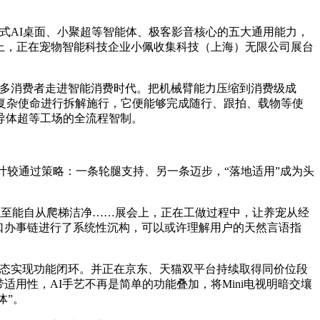
式AI桌面、小聚超等智能体、极客影音核心的五大通用能力，
道上，正在宠物智能科技企业小佩收集科技（上海）无限公司展台
多消费者走进智能消费时代。把机械臂能力压缩到消费级成
复杂使命进行拆解施行，它便能够完成随行、跟拍、载物等使
导体超等工场的全流程智制。
较通过策略：一条轮腿支持、另一条迈步，“落地适用”成为头
以至能自从爬梯洁净……展会上，正在工做过程中，让养宠从经
糊口办事链进行了系统性沉构，可以或许理解用户的天然言语指
系生态实现功能闭环。并正在京东、天猫双平台持续取得同价位段
用性，AI手艺不再是简单的功能叠加，将Mini电视明暗交壤
体”。