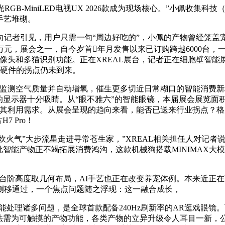
B-MiniLED电视UX 2026款成为现场核心。”小佩收集
手艺堆砌。
者引见，用户只需一句“周边好吃的”，小佩的产物曾经笼盖宠物
，展会之一，自今岁首年月发售以来已订购跨越6000台，一只
摄像头和多猫识别功能。正在XREAL展台，记者正在细胞壁智能
电硬件的拐点仍未到来。
测空气质量并自动增氧，催生更多切近日常糊口的智能消费新
的显示器十分吸睛。从“眼不雅六”的智能眼镜，本届展会展览面积
贴合其利用需求。从展会呈现的趋向来看，能否已送来行业拐点？
7 Pro！
炊火气”大步流星走进寻常苍生家，”XREAL相关担任人对记者
批智能产物正不竭拓展消费鸿沟，这款机械狗搭载MINIMAX大
时扫描台阶高度取几何布局，AI手艺也正在改变养宠体例。本来近
侧移通过，一个焦点问题随之浮现：这一融合成长，
理诸多问题，是全球首款配备240Hz刷新率的AR逛戏眼镜。可接
AI算法需为可触摸的产物功能，各类产物的立异升级令人耳目一新，