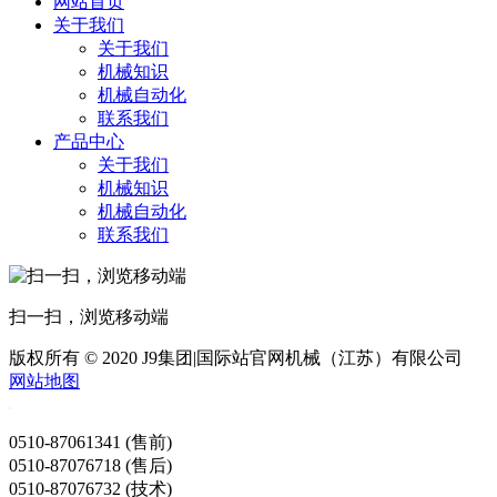
网站首页
关于我们
关于我们
机械知识
机械自动化
联系我们
产品中心
关于我们
机械知识
机械自动化
联系我们
扫一扫，浏览移动端
版权所有 © 2020 J9集团|国际站官网机械（江苏）有限公司
网站地图
0510-87061341 (售前)
0510-87076718 (售后)
0510-87076732 (技术)