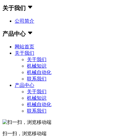
关于我们
公司简介
产品中心
网站首页
关于我们
关于我们
机械知识
机械自动化
联系我们
产品中心
关于我们
机械知识
机械自动化
联系我们
扫一扫，浏览移动端