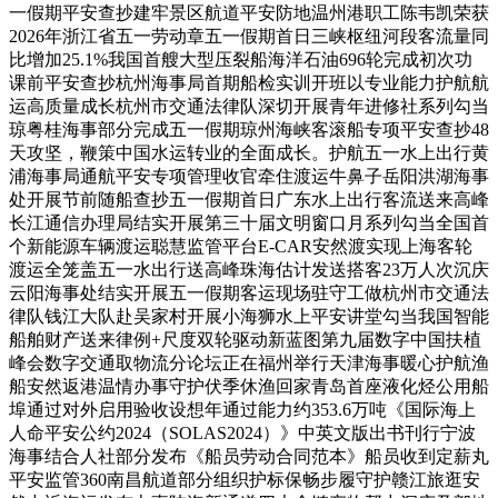
一假期平安查抄建牢景区航道平安防地温州港职工陈韦凯荣获
2026年浙江省五一劳动章五一假期首日三峡枢纽河段客流量同
比增加25.1%我国首艘大型压裂船海洋石油696轮完成初次功
课前平安查抄杭州海事局首期船检实训开班以专业能力护航航
运高质量成长杭州市交通法律队深切开展青年进修社系列勾当
琼粤桂海事部分完成五一假期琼州海峡客滚船专项平安查抄48
天攻坚，鞭策中国水运转业的全面成长。护航五一水上出行黄
浦海事局通航平安专项管理收官牵住渡运牛鼻子岳阳洪湖海事
处开展节前随船查抄五一假期首日广东水上出行客流送来高峰
长江通信办理局结实开展第三十届文明窗口月系列勾当全国首
个新能源车辆渡运聪慧监管平台E-CAR安然渡实现上海客轮
渡运全笼盖五一水出行送高峰珠海估计发送搭客23万人次沉庆
云阳海事处结实开展五一假期客运现场驻守工做杭州市交通法
律队钱江大队赴吴家村开展小海狮水上平安讲堂勾当我国智能
船舶财产送来律例+尺度双轮驱动新蓝图第九届数字中国扶植
峰会数字交通取物流分论坛正在福州举行天津海事暖心护航渔
船安然返港温情办事守护伏季休渔回家青岛首座液化烃公用船
埠通过对外启用验收设想年通过能力约353.6万吨《国际海上
人命平安公约2024（SOLAS2024）》中英文版出书刊行宁波
海事结合人社部分发布《船员劳动合同范本》船员收到定薪丸
平安监管360南昌航道部分组织护标保畅步履守护赣江旅逛安