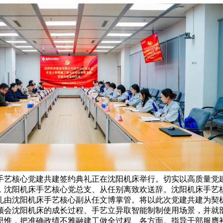
手艺核心党建共建签约典礼正在沈阳机床举行。切实以高质量党
，沈阳机床手艺核心党总支、从任别离致欢送辞。沈阳机床手艺
礼由沈阳机床手艺核心副从任文博掌管。将以此次党建共建为契
领会沈阳机床的成长过程、手艺立异取智能制制使用场景，并就
思惟，把准确政绩不雅融建工做全过程、各方面。指导干部服膺