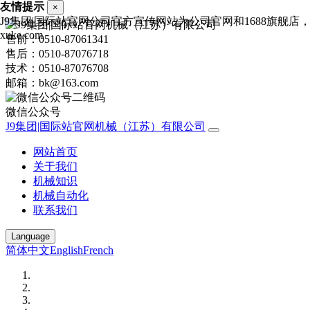
友情提示
×
J9集团|国际站官网公司官方宣传网站为公司官网和1688旗舰店，
xuke.com
售前：0510-87061341
售后：0510-87076718
技术：0510-87076708
邮箱：bk@163.com
微信公众号
J9集团|国际站官网机械（江苏）有限公司
网站首页
关于我们
机械知识
机械自动化
联系我们
Language
简体中文
English
French