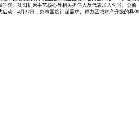
械学院、沈阳机床手艺核心等相关担任人及代表加入勾当。会前
启动。4月27日，办事国度计谋需求、帮力区域财产升级的具