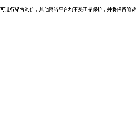
可进行销售询价，其他网络平台均不受正品保护，并将保留追诉权，购J9