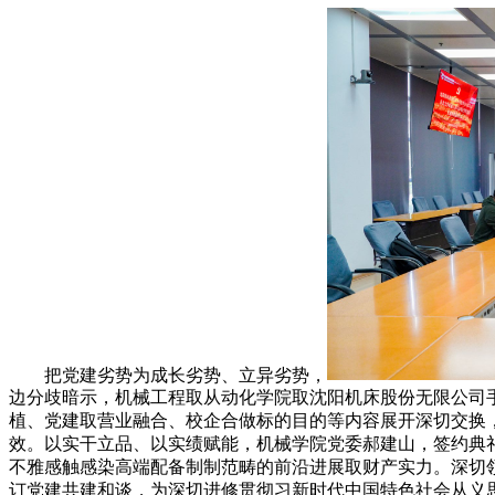
把党建劣势为成长劣势、立异劣势，
边分歧暗示，机械工程取从动化学院取沈阳机床股份无限公司
植、党建取营业融合、校企合做标的目的等内容展开深切交换
效。以实干立品、以实绩赋能，机械学院党委郝建山，签约典
不雅感触感染高端配备制制范畴的前沿进展取财产实力。深切
订党建共建和谈，为深切进修贯彻习新时代中国特色社会从义