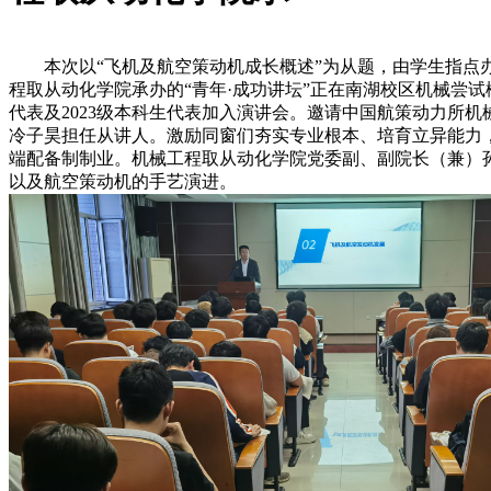
本次以“飞机及航空策动机成长概述”为从题，由学生指点
程取从动化学院承办的“青年·成功讲坛”正在南湖校区机械尝试
代表及2023级本科生代表加入演讲会。邀请中国航策动力所
冷子昊担任从讲人。激励同窗们夯实专业根本、培育立异能力
端配备制制业。机械工程取从动化学院党委副、副院长（兼）
以及航空策动机的手艺演进。