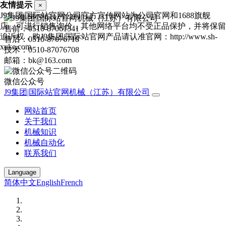
友情提示
×
J9集团|国际站官网公司官方宣传网站为公司官网和1688旗舰
店，可进行销售询价，其他网络平台均不受正品保护，并将保留
售前：0510-87061341
追诉权，购J9集团|国际站官网产品请认准官网：http://www.sh-
售后：0510-87076718
xuke.com
技术：0510-87076708
邮箱：bk@163.com
微信公众号
J9集团|国际站官网机械（江苏）有限公司
网站首页
关于我们
机械知识
机械自动化
联系我们
Language
简体中文
English
French