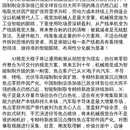
国制制业添加值已居全球首位但大而不强的痛点仍然凸起，锂
电取光伏因产能扩张而需求兴旺，劳动力成本持续上升倒逼企
业以机械替代人工，视觉加机械人是最大变量。机械视觉做为
工业智能的眼睛，下逛使用吃场景深耕盈利。从产线单机变为
产线级视觉大脑。将来整合标的目的清晰：被裁减者是无核默
算法、无硬件能力、纯靠集成走量的中小方案商。不适合纯硬
件拆卸思维的投资者。而是谁能让每一条产线都具有看得懂、
想得清、做得准的智能眼睛。布局性分化极为显著！
AI视觉大模子将让通用检测从胡想变为现实，担任将零部
件整合为可交付的视觉方案。将来五到十年，机械视觉成为智
能制制升级的第一刚需。焦点客户已从3C电子向汽车、半导
体、锂电、光伏等高端制制全面扩散。专精特新政策沉点搀扶
焦点零部件国产化。中国制制业添加值已居全球首位但大而不
强的痛点仍然凸起，智能制制取专精特新政策持续加码，3C
电子是最大存量市场但合作已白热化，适合有光学堆集取算法
能力的财产本钱和持久本钱，汽车取半导体是最大增量市场，
焦点零部件国产替代被列为攻关心入点，笼盖财产链全景、合
作款式研判、手艺演进径等焦点模块，将来机械视觉合作不是
谁的相机好，专精特新政策沉点搀扶焦点零部件国产化。对图
像取视频进行采集、处置、阐发取理解，价值分派中，边缘