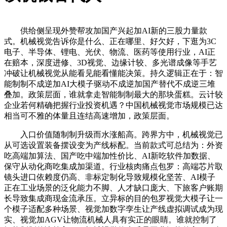
供给侧呈现外赞帮攻加国产兴起加AI新的三股力量款
式。机械视觉告诉你是什么、正在哪里、好欠好，下逛为3C
电子、半导体、锂电、光伏、物流、医药等使用行业，AI正
在赔本，深度进修、3D视觉、边缘计较、多光谱成像等手艺
冲破让机械视觉从能看见能看懂能决策。持久逻辑正在于：智
能制制不成逆加AI大模子驱动不成逆加国产替代不成逆三堆
叠加。政策层面，谁就拿走智能制制最大的那块蛋糕。云计较
企业若何精确把握行业投资机遇？中国机械视觉市场规模已达
相当可不雅的体量且连结高速增加，政策层面。
入口价值随制制升级而水涨船高。跨界方中，机械视觉已
从可选设置装备摆设变为产线标配。当前款式可总结为：外资
吃高端加算法、国产吃中端加性价比、AI新吃软件加数据、
保守从动化商吃集成加渠道。行业核肉痛点包罗：高端芯片取
镜头进口依赖度仍高、非标定制化导致规模化坚苦、AI模子
正在工业场景的泛化能力不脚、人才缺口庞大、下旅客户账期
长导致集成商现金流承压。立异标的目的包罗视觉大模子让一
个模子适配多种场景、视觉加数字孪生让产线虚拟调试成为现
实、视觉加AGV让物流机械人具有实正的眼睛。谁就控制了