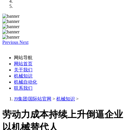
Previous
Next
网站导航
网站首页
关于我们
机械知识
机械自动化
联系我们
J9集团|国际站官网
>
机械知识
>
劳动力成本持续上升倒逼企业
以机械替代人