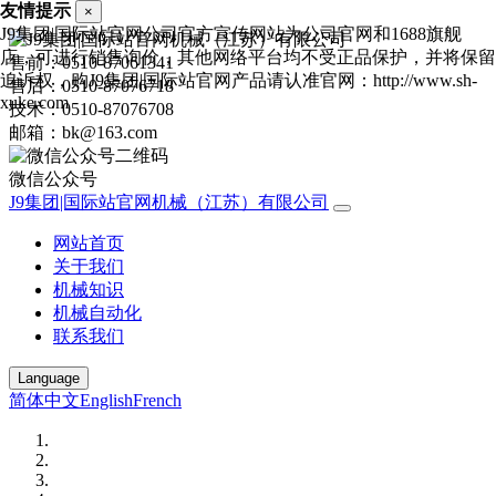
友情提示
×
J9集团|国际站官网公司官方宣传网站为公司官网和1688旗舰
店，可进行销售询价，其他网络平台均不受正品保护，并将保留
售前：0510-87061341
追诉权，购J9集团|国际站官网产品请认准官网：http://www.sh-
售后：0510-87076718
xuke.com
技术：0510-87076708
邮箱：bk@163.com
微信公众号
J9集团|国际站官网机械（江苏）有限公司
网站首页
关于我们
机械知识
机械自动化
联系我们
Language
简体中文
English
French