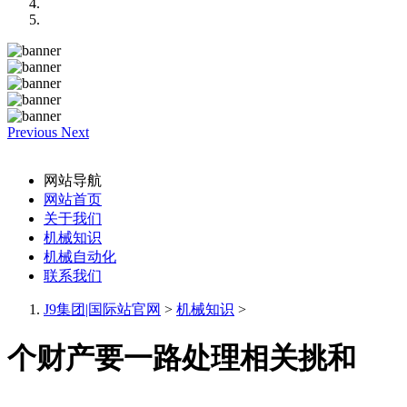
Previous
Next
网站导航
网站首页
关于我们
机械知识
机械自动化
联系我们
J9集团|国际站官网
>
机械知识
>
个财产要一路处理相关挑和